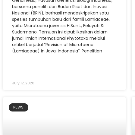
Genbinesia, Yayasan Generasi Biologi Indonesia,
bersama peneliti dari Badan Riset dan Inovasi
Nasional (BRIN), berhasil mendeskripsikan satu
spesies tumbuhan baru dari famili Lamiaceae,
yaitu Microtoena javensis H.Sant., Felayati &
Sudarmono. Temuan ini dipublikasikan dalam
jurnal ilmiah internasional Phytotaxa melalui
artikel berjudul “Revision of Microtoena
(Lamiaceae) in Java, Indonesia”. Penelitian
July 12, 2026
NEWS