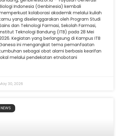
Bandung, genbinesia.or.id – Yayasan Generasi
Biologi Indonesia (Genbinesia) kembali
memperkuat kolaborasi akademik melalui kuliah
tamu yang diselenggarakan oleh Program Studi
Sains dan Teknologi Farmasi, Sekolah Farmasi,
Institut Teknologi Bandung (ITB) pada 28 Mei
2026. Kegiatan yang berlangsung di Kampus ITB
Ganesa ini mengangkat tema pemanfaatan
tumbuhan sebagai obat alami berbasis kearifan
lokal melalui pendekatan etnobotani
May 30, 2026
NEWS