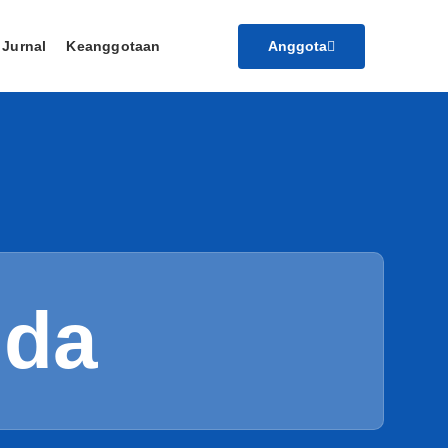
Anggota
Jurnal
Keanggotaan
nda