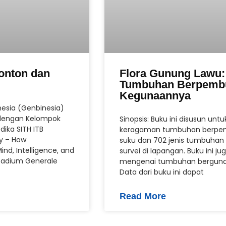
onton dan
Flora Gunung Lawu: 
Tumbuhan Berpembu
Kegunaannya
nesia (Genbinesia)
 dengan Kelompok
Sinopsis: Buku ini disusun 
ika SITH ITB
keragaman tumbuhan berpemb
y – How
suku dan 702 jenis tumbuhan 
nd, Intelligence, and
survei di lapangan. Buku ini 
 Stadium Generale
mengenai tumbuhan berguna d
Data dari buku ini dapat
Read More