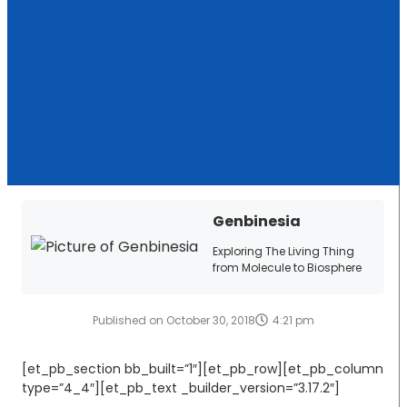
Genbinesia
Exploring The Living Thing
from Molecule to Biosphere
Published on
October 30, 2018
4:21 pm
[et_pb_section bb_built=”1″][et_pb_row][et_pb_column
type=”4_4″][et_pb_text _builder_version=”3.17.2″]