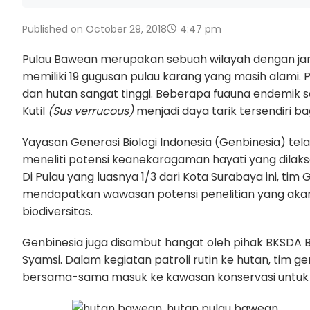
Published on
October 29, 2018
4:47 pm
Pulau Bawean merupakan sebuah wilayah dengan jara
memiliki 19 gugusan pulau karang yang masih alami.
dan hutan sangat tinggi. Beberapa fuauna endemik s
Kutil
(Sus verrucous)
menjadi daya tarik tersendiri ba
Yayasan Generasi Biologi Indonesia (Genbinesia) te
meneliti potensi keanekaragaman hayati yang dilaks
Di Pulau yang luasnya 1/3 dari Kota Surabaya ini, ti
mendapatkan wawasan potensi penelitian yang akan
biodiversitas.
Genbinesia juga disambut hangat oleh pihak BKSDA 
Syamsi. Dalam kegiatan patroli rutin ke hutan, tim g
bersama-sama masuk ke kawasan konservasi untuk m