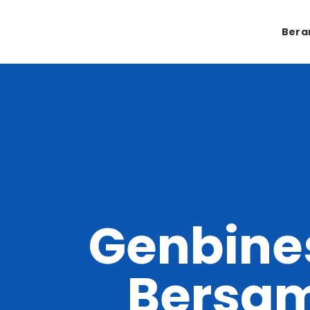
Bera
Genbine
Bersa