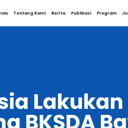
nda
Tentang Kami
Berita
Publikasi
Program
Ju
sia Lakukan
ma BKSDA B