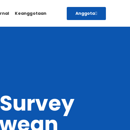
Anggota
rnal
Keanggotaan
 Survey
awean