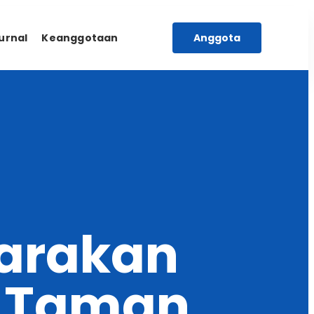
urnal
Keanggotaan
Anggota
garakan
i Taman