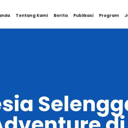
anda
Tentang Kami
Berita
Publikasi
Program
J
sia Seleng
Adventure d