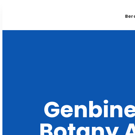
Ber
Genbine
Botany 