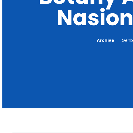
Nasion
Archive
Genb