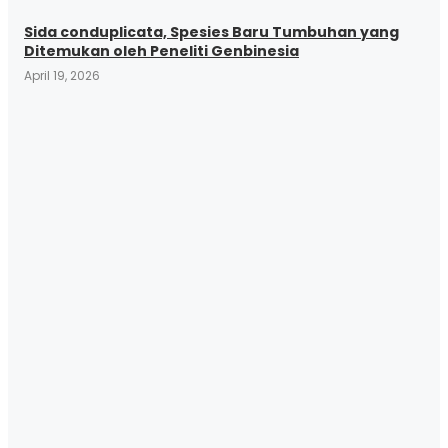
Sida conduplicata, Spesies Baru Tumbuhan yang
Ditemukan oleh Peneliti Genbinesia
April 19, 2026