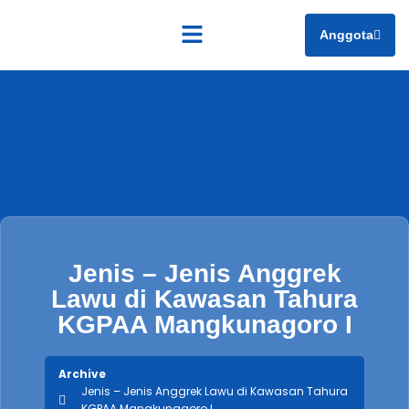
Anggota
Tentang Kami
Jenis – Jenis Anggrek
Lawu di Kawasan Tahura
KGPAA Mangkunagoro I
Archive
Jenis – Jenis Anggrek Lawu di Kawasan Tahura
KGPAA Mangkunagoro I